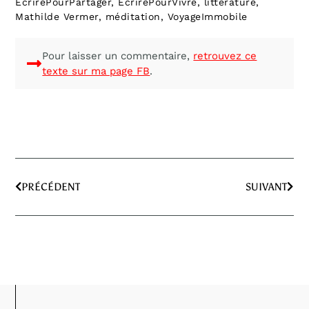
EcrirePourPartager
,
EcrirePourVivre
,
littérature
,
Mathilde Vermer
,
méditation
,
VoyageImmobile
Pour laisser un commentaire,
retrouvez ce
texte sur ma page FB
.
PRÉCÉDENT
SUIVANT