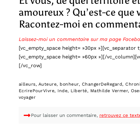
Et vous, de quel territoire 
amoureux ? Qu’est-ce que v
Racontez-moi en commentai
Laissez-moi un commentaire sur ma page Faceb
[vc_empty_space height= »30px »][vc_separator t
[vc_empty_space height= »60px »][/vc_column][
[/vc_row]
ailleurs
,
Auteure
,
bonheur
,
ChangerDeRegard
,
Chron
EcrirePourVivre
,
Inde
,
Liberté
,
Mathilde Vermer
,
Ose
voyager
Pour laisser un commentaire,
retrouvez ce text