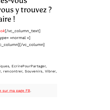
êtes-vous
ous y trouvez ?
re !
ook
[/vc_column_text]
ype= »normal »]
vc_column][/vc_column]
iques
,
EcrirePourPartager
,
r
,
rencontrer
,
Souvenirs
,
Vibrer
,
e sur ma page FB
.