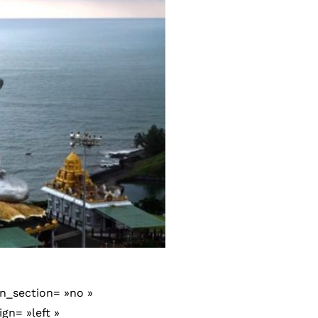
n_section= »no »
gn= »left »