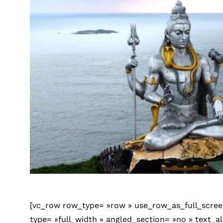
[vc_row row_type= »row » use_row_as_full_scree
type= »full_width » angled_section= »no » text_ali