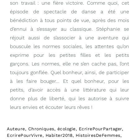
son travail : une fière victoire. Comme quoi, cet
épisode de spectacle de danse a été une
bénédiction à tous points de vue, après des mois
d’ennui à s’essayer au classique. Stéphanie se
réjouit aussi de s’associer à une aventure qui
bouscule les normes sociales, les attentes qu’on
exprime pour les petites filles et les petits
garçons. Les normes, elle ne s’en cache pas, l’ont
toujours gonflée. Quel bonheur, ainsi, de participer
à les faire bouger… Et quel bonheur, pour les
petits, d’avoir accès à une littérature qui leur
donne plus de liberté, qui les autorise à suivre
leurs envies et écouter leurs rêves !
Auteure
,
Chroniques
,
écologie
,
EcrirePourPartager
,
EcrirePourVivre
,
Habiter2018
,
HistoiresDeFemmes
,