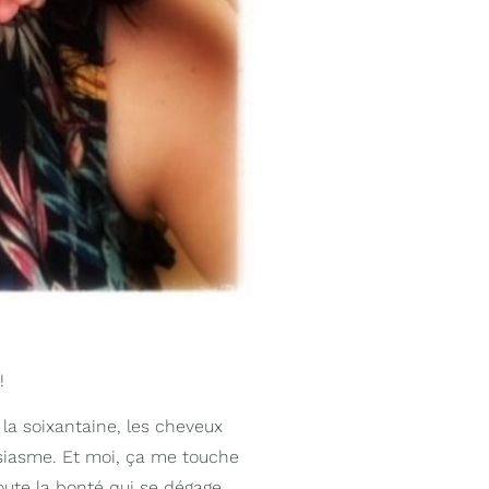
!
 la soixantaine, les cheveux
usiasme. Et moi, ça me touche
oute la bonté qui se dégage