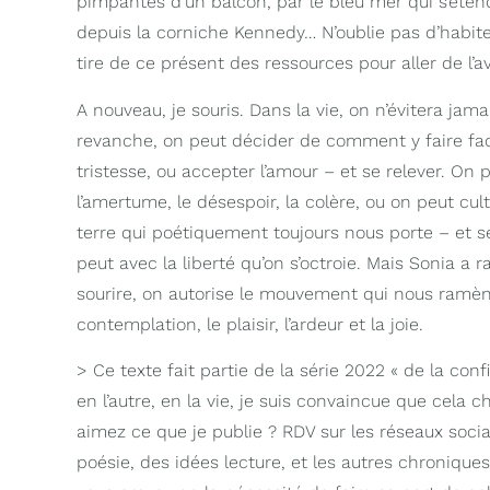
pimpantes d’un balcon, par le bleu mer qui s’étend
depuis la corniche Kennedy… N’oublie pas d’habite
tire de ce présent des ressources pour aller de l’a
A nouveau, je souris. Dans la vie, on n’évitera jam
revanche, on peut décider de comment y faire fa
tristesse, ou accepter l’amour – et se relever. On
l’amertume, le désespoir, la colère, ou on peut cult
terre qui poétiquement toujours nous porte – et s
peut avec la liberté qu’on s’octroie. Mais Sonia a r
sourire, on autorise le mouvement qui nous ramène
contemplation, le plaisir, l’ardeur et la joie.
> Ce texte fait partie de la série 2022 « de la conf
en l’autre, en la vie, je suis convaincue que cela 
aimez ce que je publie ? RDV sur les réseaux socia
poésie, des idées lecture, et les autres chroniques 