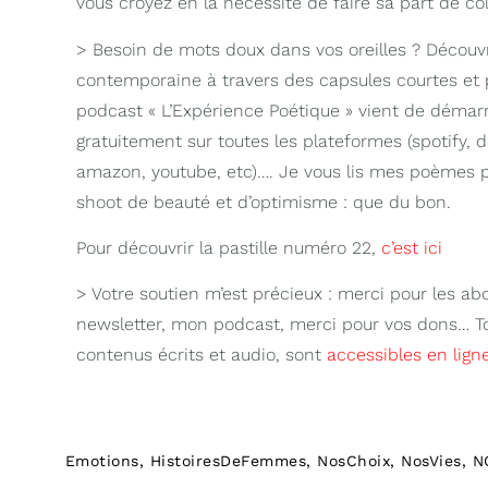
vous croyez en la nécessité de faire sa part de col
> Besoin de mots doux dans vos oreilles ? Découvr
contemporaine à travers des capsules courtes et p
podcast « L’Expérience Poétique » vient de démarre
gratuitement sur toutes les plateformes (spotify, 
amazon, youtube, etc)…. Je vous lis mes poèmes pr
shoot de beauté et d’optimisme : que du bon.
Pour découvrir la pastille numéro 22,
c’est ici
> Votre soutien m’est précieux : merci pour les 
newsletter, mon podcast, merci pour vos dons… Tou
contenus écrits et audio, sont
accessibles en lign
Emotions
,
HistoiresDeFemmes
,
NosChoix
,
NosVies
,
N