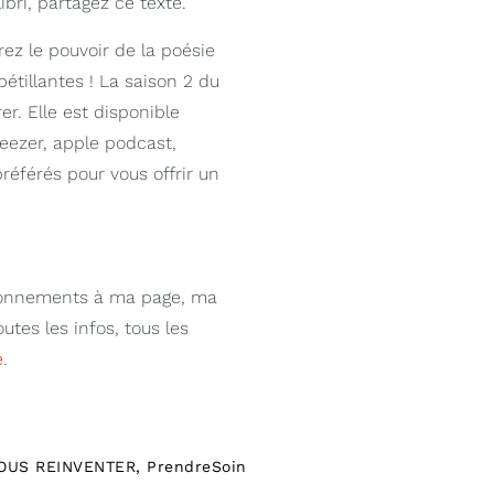
ibri, partagez ce texte.
ez le pouvoir de la poésie
étillantes ! La saison 2 du
r. Elle est disponible
deezer, apple podcast,
éférés pour vous offrir un
abonnements à ma page, ma
tes les infos, tous les
e
.
OUS REINVENTER
,
PrendreSoin