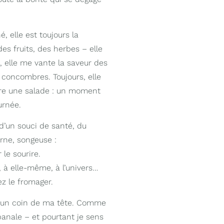
, elle est toujours la
des fruits, des herbes – elle
e, elle me vante la saveur des
 concombres. Toujours, elle
ffre une salade : un moment
urnée.
 d’un souci de santé, du
urne, songeuse :
 le sourire.
, à elle-même, à l’univers…
ez le fromager.
ns un coin de ma tête. Comme
banale – et pourtant je sens