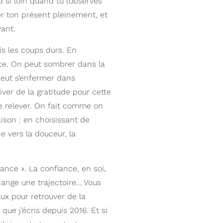
 si loin quand tu l’observes
r ton présent pleinement, et
vant.
ais les coups durs. En
ce. On peut sombrer dans la
 peut s’enfermer dans
iver de la gratitude pour cette
e relever. On fait comme on
aison : en choisissant de
 vers la douceur, la
iance ». La confiance, en soi,
change une trajectoire… Vous
ux pour retrouver de la
que j’écris depuis 2016. Et si